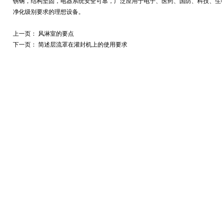
锈钢，结构坚固，电器系统安全可靠，广泛应用于电子、医药、国防、科技、生
净化级别要求的理想设备。
上一页：
风淋室的要点
下一页：
简述层流罩在灌封机上的使用要求