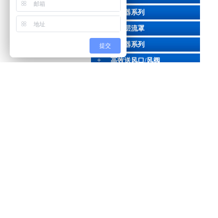
除尘器系列
洁净层流罩
过滤器系列
提交
高效送风口/风阀
净化灯具
臭氧发生器
彩钢板系列
风管布置
净化钢质门
手术室移门
净化工程
洁净车间
负压称量室